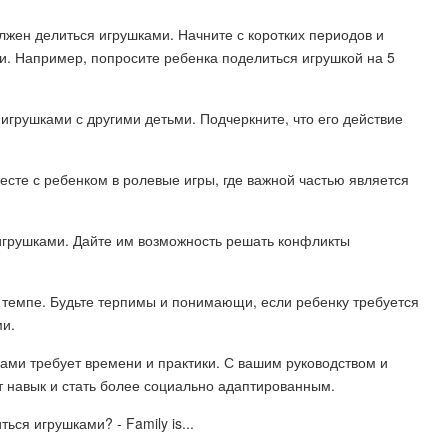
лжен делиться игрушками. Начните с коротких периодов и
и. Например, попросите ребенка поделиться игрушкой на 5
 игрушками с другими детьми. Подчеркните, что его действие
есте с ребенком в ролевые игры, где важной частью является
я игрушками. Дайте им возможность решать конфликты
м темпе. Будьте терпимы и понимающи, если ребенку требуется
ми.
ками требует времени и практики. С вашим руководством и
т навык и стать более социально адаптированным.
я игрушками? - Family is...