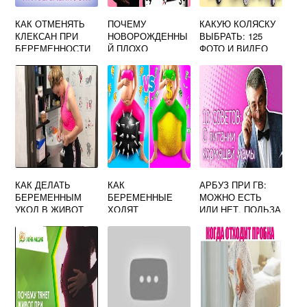
КАК ОТМЕНЯТЬ
ПОЧЕМУ
КАКУЮ КОЛЯСКУ
КЛЕКСАН ПРИ
НОВОРОЖДЕННЫ
ВЫБРАТЬ: 125
БЕРЕМЕННОСТИ
Й ПЛОХО
ФОТО И ВИДЕО
НАБИРАЕТ ВЕС
СОВЕТЫ КАК
НА
ПРАВИЛЬНО
ИСКУССТВЕННОМ
ВЫБРАТЬ
ВСКАРМЛИВАНИИ
ДЕТСКУЮ
КОЛЯСКУ
КАК ДЕЛАТЬ
КАК
АРБУЗ ПРИ ГВ:
БЕРЕМЕННЫМ
БЕРЕМЕННЫЕ
МОЖНО ЕСТЬ
УКОЛ В ЖИВОТ
ХОДЯТ
ИЛИ НЕТ, ПОЛЬЗА
И ВРЕД,
ВОЗМОЖНЫЕ
ПРОТИВОПОКАЗА
НИЯ