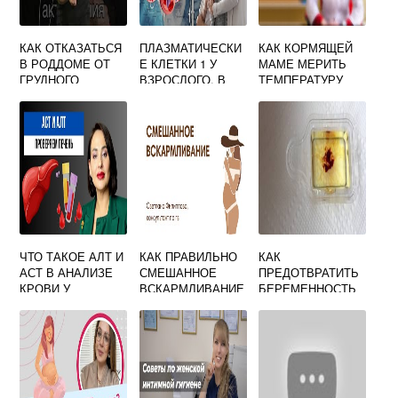
КАК ОТКАЗАТЬСЯ
ПЛАЗМАТИЧЕСКИ
КАК КОРМЯЩЕЙ
В РОДДОМЕ ОТ
Е КЛЕТКИ 1 У
МАМЕ МЕРИТЬ
ГРУДНОГО
ВЗРОСЛОГО. В
ТЕМПЕРАТУРУ
ВСКАРМЛИВАНИЯ
КРОВИ
ПОЯВИЛИСЬ
ПЛАЗМАТИЧЕСКИ
Е КЛЕТКИ: ЧТО
ЭТО ЗНАЧИТ
ЧТО ТАКОЕ АЛТ И
КАК ПРАВИЛЬНО
КАК
АСТ В АНАЛИЗЕ
СМЕШАННОЕ
ПРЕДОТВРАТИТЬ
КРОВИ У
ВСКАРМЛИВАНИЕ
БЕРЕМЕННОСТЬ
ЖЕНЩИН ПРИ
НОВОРОЖДЕННЫ
ПОСЛЕ
БЕРЕМЕННОСТИ
Х КОРМИТЬ
НЕЗАЩИЩЕННОГ
О АКТА ДОМА
НАРОДНЫМИ
СРЕДСТВАМИ