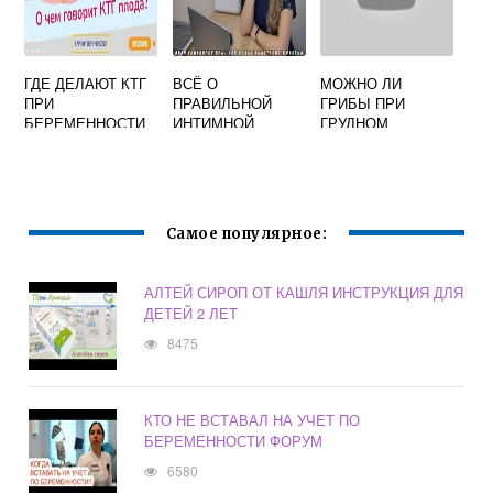
ГДЕ ДЕЛАЮТ КТГ
ВСЁ О
МОЖНО ЛИ
ПРИ
ПРАВИЛЬНОЙ
ГРИБЫ ПРИ
БЕРЕМЕННОСТИ
ИНТИМНОЙ
ГРУДНОМ
ГИГИЕНЕ
ВСКАРМЛИВАНИИ
ДЕВОЧЕК:
: ШАМПИНЬОНЫ,
СОВЕТЫ ПО
МАРИНОВАННЫЕ
УХОДУ И
ПОДБОРУ
Самое популярное:
СРЕДСТВ
АЛТЕЙ СИРОП ОТ КАШЛЯ ИНСТРУКЦИЯ ДЛЯ
ДЕТЕЙ 2 ЛЕТ
8475
КТО НЕ ВСТАВАЛ НА УЧЕТ ПО
БЕРЕМЕННОСТИ ФОРУМ
6580