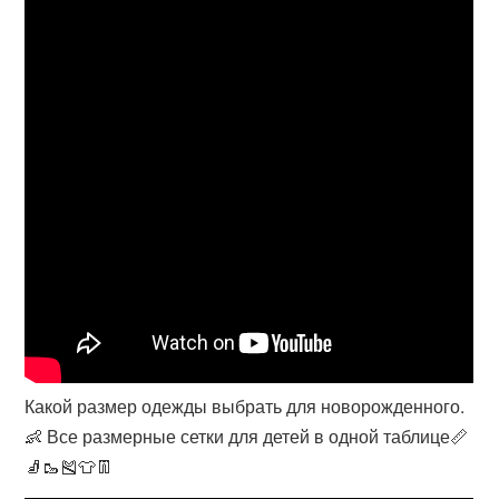
Какой размер одежды выбрать для новорожденного.
👶 Все размерные сетки для детей в одной таблице📏
🧦🥾🎽👕👖