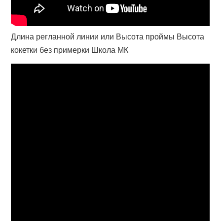
Длина регланной линии или Высота проймы Высота
кокетки без примерки Школа МК