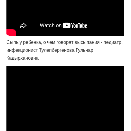
Сыпь у ребенка, о чем говорят высыпания - педиатр,
инфекционист Тулепбергенова Гульнар
Кадырхановна