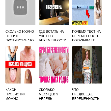
СКОЛЬКО НУЖНО
ГДЕ ВСТАТЬ НА
ПОЧЕМУ ТЕСТ НА
НЕ ПИТЬ
УЧЕТ ПО
БЕРЕМЕННОСТЬ
ПРОТИВОЗАЧАТО
БЕРЕМЕННОСТИ
ПОКАЗЫВАЕТ
ЧНЫЕ ТАБЛЕТКИ
В ЧИТЕ
ПОЛОЖИТЕЛЬНЫ
ЧТОБЫ
Й РЕЗУЛЬТАТ А
ЗАБЕРЕМЕНЕТЬ
МЕСЯЧНЫЕ
НАЧАЛИСЬ
КАКОЙ
СКОЛЬКО
ЧТО
ПРОБИОТИК
МЕСЯЦЕВ 5
ПРЕДВЕЩАЕТ
МОЖНО
НЕДЕЛЬ
БЕРЕМЕННОСТЬ
БЕРЕМЕННЫМ
БЕРЕМЕННОСТИ
ПРИМЕТЫ