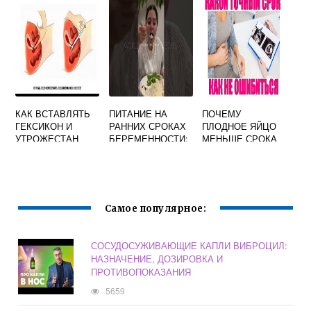
ВО ВТОРОМ
БЕРЕМЕННОСТИ
ТРИМЕСТРЕ
КАК ВСТАВЛЯТЬ
ПИТАНИЕ НА
ПОЧЕМУ
ГЕКСИКОН И
РАННИХ СРОКАХ
ПЛОДНОЕ ЯЙЦО
УТРОЖЕСТАН
БЕРЕМЕННОСТИ:
МЕНЬШЕ СРОКА
ОДНОВРЕМЕННО
ЧТО НУЖНО
БЕРЕМЕННОСТИ
ПРИ
КУШАТЬ, МЕНЮ
БЕРЕМЕННОСТИ
НА НЕДЕЛЮ
Самое популярное:
СОСУДОСУЖИВАЮЩИЕ КАПЛИ ВИБРОЦИЛ:
НАЗНАЧЕНИЕ, ДОЗИРОВКА И
ПРОТИВОПОКАЗАНИЯ
5659