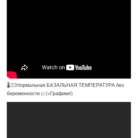
🌡️🙎‍♀️Нормальная БАЗАЛЬНАЯ ТЕМПЕРАТУРА без
беременности 📈(+Графики!)