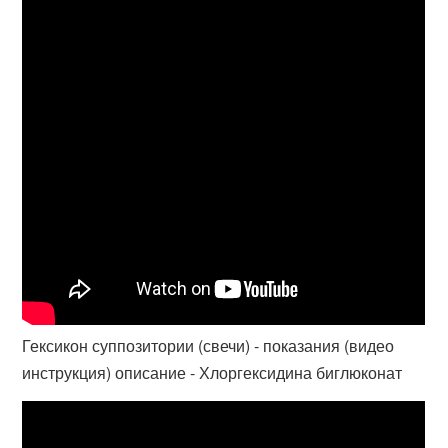
Гексикон суппозитории (свечи) - показания (видео
инструкция) описание - Хлоргексидина биглюконат