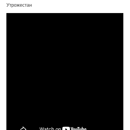
Утрожестан