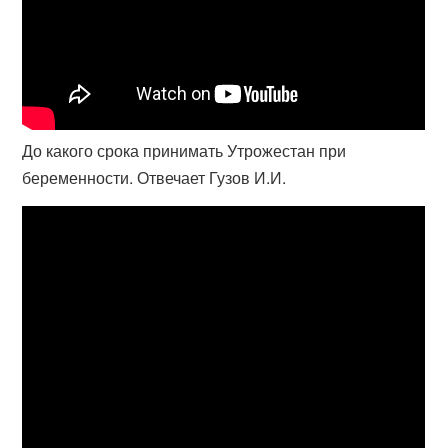
До какого срока принимать Утрожестан при
беременности. Отвечает Гузов И.И.