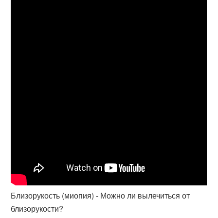
Близорукость (миопия) - Можно ли вылечиться от
близорукости?