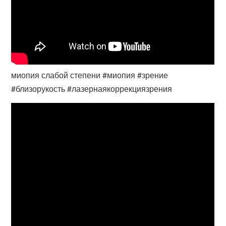
миопия слабой степени #миопия #зрение
#близорукость #лазернаякоррекциязрения