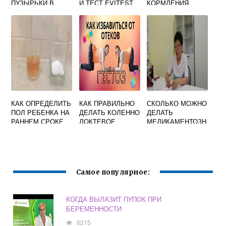
ПУЗЫРЬКИ В
Й ТЕСТ EVITEST
КОРМЛЕНИЯ
ЖИВОТЕ ПРИ
НА
НОВОРОЖДЕННО
БЕРЕМЕННОСТИ
БЕРЕМЕННОСТЬ
ГО ТЕМПЕРАТУРЫ
КАК ОПРЕДЕЛИТЬ
КАК ПРАВИЛЬНО
СКОЛЬКО МОЖНО
ПОЛ РЕБЕНКА НА
ДЕЛАТЬ КОЛЕННО
ДЕЛАТЬ
РАННЕМ СРОКЕ
ЛОКТЕВОЕ
МЕДИКАМЕНТОЗН
БЕРЕМЕННОСТИ
ПОЛОЖЕНИЕ ПРИ
ОЕ ПРЕРЫВАНИЕ
В ДОМАШНИХ
БЕРЕМЕННОСТИ
БЕРЕМЕННОСТИ
УСЛОВИЯХ
РАЗ
Самое популярное:
КОГДА ВЫЛАЗИТ ПУПОК ПРИ
БЕРЕМЕННОСТИ
6215