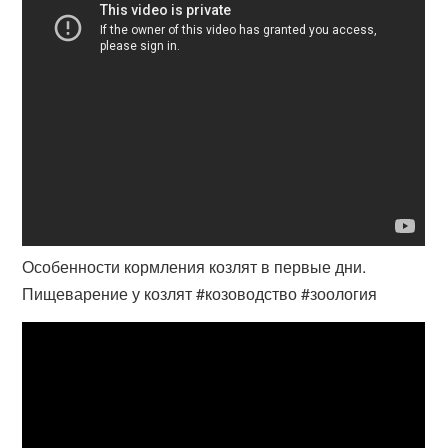
Особенности кормления козлят в первые дни.
Пищеварение у козлят #козоводство #зоология