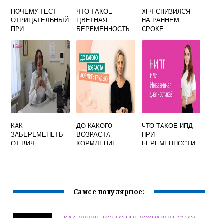
ПОЧЕМУ ТЕСТ
ЧТО ТАКОЕ
ХГЧ СНИЗИЛСЯ
ОТРИЦАТЕЛЬНЫЙ
ЦВЕТНАЯ
НА РАННЕМ
ПРИ
БЕРЕМЕННОСТЬ
СРОКЕ
БЕРЕМЕННОСТИ
БЕРЕМЕННОСТИ
КАК
ДО КАКОГО
ЧТО ТАКОЕ ИПД
ЗАБЕРЕМЕНЕТЬ
ВОЗРАСТА
ПРИ
ОТ ВИЧ
КОРМЛЕНИЕ
БЕРЕМЕННОСТИ
ИНФИЦИРОВАНН
ГРУДЬЮ
ОГО МУЖЧИНЫ И
НЕ ЗАРАЗИТЬСЯ
Самое популярное:
КАК ЛУЧШЕ ВСЕГО ПРЕДОХРАНЯТЬСЯ ОТ