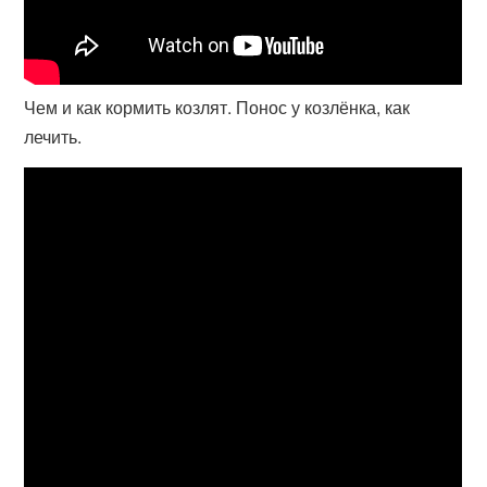
Чем и как кормить козлят. Понос у козлёнка, как
лечить.