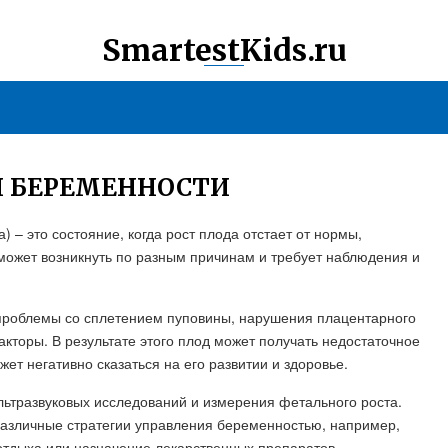
SmartestKids.ru
РИ БЕРЕМЕННОСТИ
 – это состояние, когда рост плода отстает от нормы,
 может возникнуть по разным причинам и требует наблюдения и
проблемы со сплетением пуповины, нарушения плацентарного
кторы. В результате этого плод может получать недостаточное
ет негативно сказаться на его развитии и здоровье.
ьтразвуковых исследований и измерения фетального роста.
различные стратегии управления беременностью, например,
отдыха или назначение лекарственных препаратов.