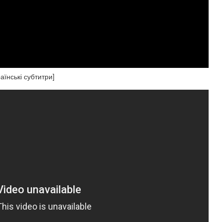
їнські субтитри]