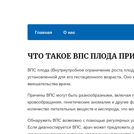
Главная
О нас
ЧТО ТАКОЕ ВПС ПЛОДА П
ВПС плода (Внутриутробное ограничение роста плода)
установленной для его гестационного возраста. Оно
вмешательства врача.
Причины ВПС могут быть разнообразными, включая 
кровообращения, генетические аномалии и другие фа
количество питательных веществ и кислорода, что мож
Обнаружить ВПС возможно с помощью регулярных ул
Если диагностируется ВПС, врач может предложить 
изменение режима питания, увеличение количества 