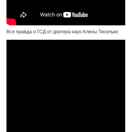
Вся правда о ГСД от доктора наук Алены Тиселько