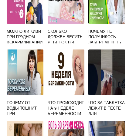
МОЖНО ЛИ КИВИ
СКОЛЬКО
ПОЧЕМУ НЕ
ПРИ ГРУДНОМ
ДОЛЖЕН ВЕСИТЬ
ПОЛУЧИЛОСЬ
ВСКАРМЛИВАНИИ
РЕБЕНОК В 4
ЗАБЕРЕМЕНЕТЬ
. КИВИ В ПЕРИОД
МЕСЯЦА?
С ПЕРВОГО РАЗА
ГРУДНОГО
ТАБЛИЦА ВЕСА И
В ДЕНЬ
ВСКАРМЛИВАНИЯ
РОСТА
ОВУЛЯЦИИ
ФОРУМ
ПОЧЕМУ ОТ
ЧТО ПРОИСХОДИТ
ЧТО ЗА ТАБЛЕТКА
ВОДЫ ТОШНИТ
НА 9 НЕДЕЛЕ
ЛЕЖИТ В ТЕСТЕ
ПРИ
БЕРЕМЕННОСТИ
ДЛЯ
БЕРЕМЕННОСТИ
БЕРЕМЕННОСТИ
КЛЕАР БЛЮ