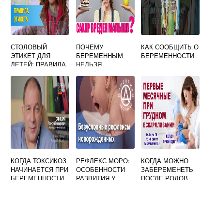
СТОЛОВЫЙ
ПОЧЕМУ
КАК СООБЩИТЬ О
ЭТИКЕТ ДЛЯ
БЕРЕМЕННЫМ
БЕРЕМЕННОСТИ
ДЕТЕЙ: ПРАВИЛА,
НЕЛЬЗЯ
ВОЗРАСТА,
ШОКОЛАД
ПАМЯТКА, ИГРЫ,
ВИДЕО
КОГДА ТОКСИКОЗ
РЕФЛЕКС МОРО:
КОГДА МОЖНО
НАЧИНАЕТСЯ ПРИ
ОСОБЕННОСТИ
ЗАБЕРЕМЕНЕТЬ
БЕРЕМЕННОСТИ
РАЗВИТИЯ У
ПОСЛЕ РОДОВ
ФОРУМ
ДЕТЕЙ И
ПРИ ГРУДНОМ
ОТСУТСТВИЕ
ВСКАРМЛИВАНИИ
РЕАКЦИИ НА
РАЗДРАЖИТЕЛЬ