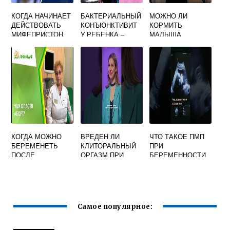
КОГДА НАЧИНАЕТ
БАКТЕРИАЛЬНЫЙ
МОЖНО ЛИ
ДЕЙСТВОВАТЬ
КОНЪЮНКТИВИТ
КОРМИТЬ
МИФЕПРИСТОН
У РЕБЕНКА –
МАЛЫША
ПРИ
СИМПТОМЫ,
ГРУДЬЮ, ЕСЛИ
ПРЕРЫВАНИИ
ЛЕЧЕНИЕ, КАПЛИ
КОРМЯЩАЯ
БЕРЕМЕННОСТИ
ДЛЯ ГЛАЗ
МАМА
ЗАБОЛЕЛА?
КОГДА МОЖНО
ВРЕДЕН ЛИ
ЧТО ТАКОЕ ПМП
БЕРЕМЕНЕТЬ
КЛИТОРАЛЬНЫЙ
ПРИ
ПОСЛЕ
ОРГАЗМ ПРИ
БЕРЕМЕННОСТИ
ПРЕРЫВАНИЯ
БЕРЕМЕННОСТИ
НА УЗИ
БЕРЕМЕННОСТИ
МЕДИКАМЕНТОЗН
ОГО
Самое популярное: