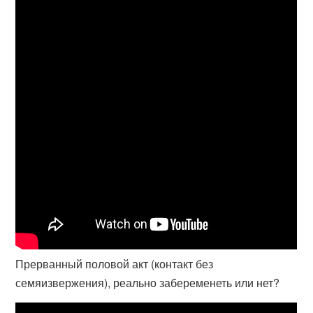
Прерванный половой акт (контакт без
семяизвержения), реально забеременеть или нет?