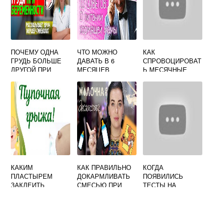
ПОЧЕМУ ОДНА
ЧТО МОЖНО
КАК
ГРУДЬ БОЛЬШЕ
ДАВАТЬ В 6
СПРОВОЦИРОВАТ
ДРУГОЙ ПРИ
МЕСЯЦЕВ
Ь МЕСЯЧНЫЕ
БЕРЕМЕННОСТИ
РЕБЕНКУ ИЗ ЕДЫ
ПРИ
НА ГРУДНОМ
БЕРЕМЕННОСТИ
ВСКАРМЛИВАНИИ
НА РАННИХ
СРОКАХ ОТЗЫВЫ
РЕАЛЬНЫХ
ЛЮДЕЙ
КАКИМ
КАК ПРАВИЛЬНО
КОГДА
ПЛАСТЫРЕМ
ДОКАРМЛИВАТЬ
ПОЯВИЛИСЬ
ЗАКЛЕИТЬ
СМЕСЬЮ ПРИ
ТЕСТЫ НА
ПУПОЧНУЮ
ГРУДНОМ
БЕРЕМЕННОСТЬ
ГРЫЖУ РЕБЕНКУ
ВСКАРМЛИВАНИИ