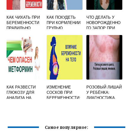
КАК ЧИХАТЬ ПРИ
КАК ПОХУДЕТЬ
ЧТО ДЕЛАТЬ У
БЕРЕМЕННОСТИ
ПРИ КОРМЛЕНИИ
НОВОРОЖДЕННО
ПРАВИЛЬНО
ГРУДЬЮ
ГО ЗАПОР ПРИ
СМЕШАННОМ
ВСКАРМЛИВАНИИ
КАК РАЗВЕСТИ
ИЗМЕНЕНИЕ
РОЗОВЫЙ ЛИШАЙ
ГЛЮКОЗУ ДЛЯ
СОСКОВ ПРИ
У РЕБЁНКА:
АНАЛИЗА НА
БЕРЕМЕННОСТИ:
ДИАГНОСТИКА,
САХАР 75 ГР
ПОТЕМНЕНИЕ,
ЛЕЧЕНИЕ И
ПОРОШОК ПРИ
СУХОСТЬ, НАЛЕТ
ПРОГНОЗ
БЕРЕМЕННОСТИ
Самое популярное: