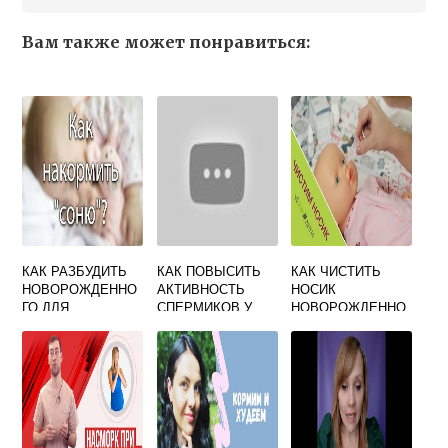
Вам также может понравиться:
КАК РАЗБУДИТЬ
КАК ПОВЫСИТЬ
КАК ЧИСТИТЬ
НОВОРОЖДЕННО
АКТИВНОСТЬ
НОСИК
ГО ДЛЯ
СПЕРМИКОВ У
НОВОРОЖДЕННО
КОРМЛЕНИЯ В
МУЖЧИН ЧТОБЫ
МУ - ЧТО НЕЛЬЗЯ
РОДДОМЕ ФОРУМ
ЗАБЕРЕМЕНЕТЬ
ДЕЛАТЬ, МЕТОД
ФОРУМ
ЧИСТКИ