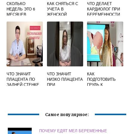
СКОЛЬКО
КАК СНЯТЬСЯ С
ЧТО ДЕЛАЕТ
НЕДЕЛЬ ЭТО 6
УЧЕТА В
КАРДИОЛОГ ПРИ
МЕСЯЦЕВ
ЖЕНСКОЙ
БЕРЕМЕННОСТИ
БЕРЕМЕННОСТИ
КОНСУЛЬТАЦИИ
НА ПРИЕМЕ
ПО
БЕРЕМЕННОСТИ
ЧТО ЗНАЧИТ
ЧТО ЗНАЧИТ
КАК
ПЛАЦЕНТА ПО
НИЗКО ПЛАЦЕНТА
ПОДГОТОВИТЬ
ЗАДНЕЙ СТЕНКЕ
ПРИ
ГРУДЬ К
ПРИ
БЕРЕМЕННОСТИ
КОРМЛЕНИЮ
БЕРЕМЕННОСТИ
Самое популярное:
ПОЧЕМУ ЕДЯТ МЕЛ БЕРЕМЕННЫЕ