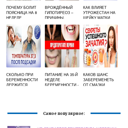
ПОЧЕМУ БОЛИТ
ВРОЖДЁННЫЙ
КАК ВЛИЯЕТ
ПОЯСНИЦА НА 8
ГИПОТИРЕОЗ –
УТРОЖЕСТАН НА
НЕДЕЛЕ
ПРИЧИНЫ,
ШЕЙКУ МАТКИ
БЕРЕМЕННОСТИ
СИМПТОМЫ,
ПРИ
ДИАГНОСТИКА,
БЕРЕМЕННОСТИ
ЛЕЧЕНИЕ
СКОЛЬКО ПРИ
ПИТАНИЕ НА 35-Й
КАКОВ ШАНС
БЕРЕМЕННОСТИ
НЕДЕЛЕ
ЗАБЕРЕМЕНЕТЬ
ДЕРЖИТСЯ
БЕРЕМЕННОСТИ -
ОТ СМАЗКИ
ТЕМПЕРАТУРА НА
ВИТАМИНЫ И
РАННИХ СРОКАХ
ПОЛЕЗНЫЕ
ВЕЩЕСТВА,
ЖИРЫ И
УГЛЕВОДЫ.
Самое популярное: