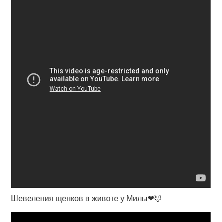
Шевеления щенков в животе у Милы❤🦊