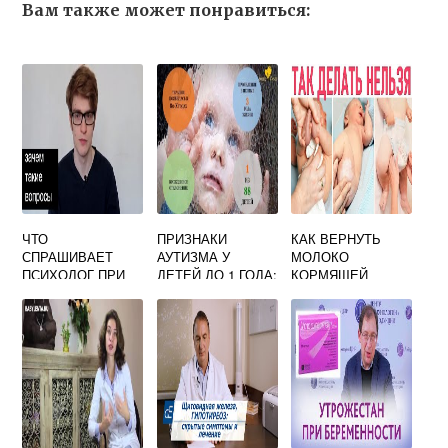
Вам также может понравиться:
ЧТО
ПРИЗНАКИ
КАК ВЕРНУТЬ
СПРАШИВАЕТ
АУТИЗМА У
МОЛОКО
ПСИХОЛОГ ПРИ
ДЕТЕЙ ДО 1 ГОДА:
КОРМЯЩЕЙ
БЕРЕМЕННОСТИ
КАК
МАМЕ ПОСЛЕ
ПРОЯВЛЯЕТСЯ И
ПЕРЕРЫВА
КАК
ОПРЕДЕЛЯЕТСЯ
БОЛЕЗНЬ?