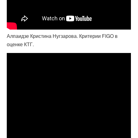
Алпаидзе Кристина Нугзарова. Критерии FIGO в
оценке КТГ.