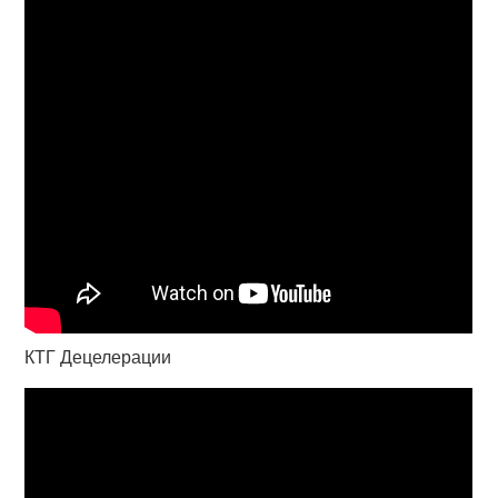
КТГ Децелерации