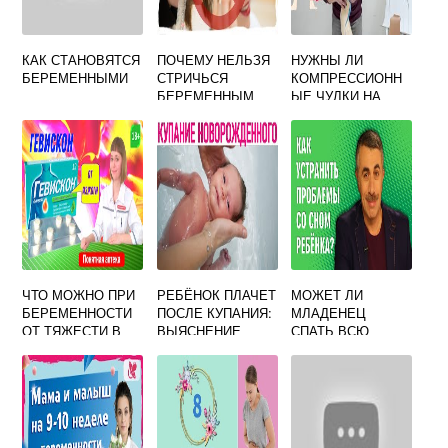
КАК СТАНОВЯТСЯ
ПОЧЕМУ НЕЛЬЗЯ
НУЖНЫ ЛИ
БЕРЕМЕННЫМИ
СТРИЧЬСЯ
КОМПРЕССИОНН
БЕРЕМЕННЫМ
ЫЕ ЧУЛКИ НА
ЖЕНЩИНАМ
РОДЫ, КАК
ПРИМЕТА
ВЫБРАТЬ
РАЗМЕР, КАК
ОДЕТЬ И КОГДА
СНИМАТЬ?
ЧТО МОЖНО ПРИ
РЕБЁНОК ПЛАЧЕТ
МОЖЕТ ЛИ
БЕРЕМЕННОСТИ
ПОСЛЕ КУПАНИЯ:
МЛАДЕНЕЦ
ОТ ТЯЖЕСТИ В
ВЫЯСНЕНИЕ
СПАТЬ ВСЮ
ЖЕЛУДКЕ
ВЕРОЯТНЫХ
НОЧЬ?
ПРИЧИН
ПРОТИВОРЕЧИВ
БЕСПОКОЙНОГО
ЫЕ СОВЕТЫ
ПОВЕДЕНИЯ
КОНСУЛЬТАНТОВ
ПО СНУ И
ГРУДНОМУ