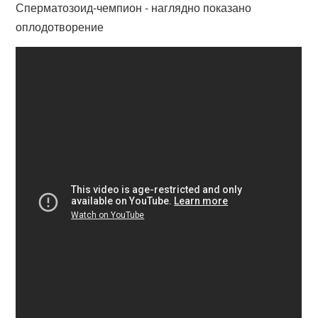
Сперматозоид-чемпион - наглядно показано
оплодотворение