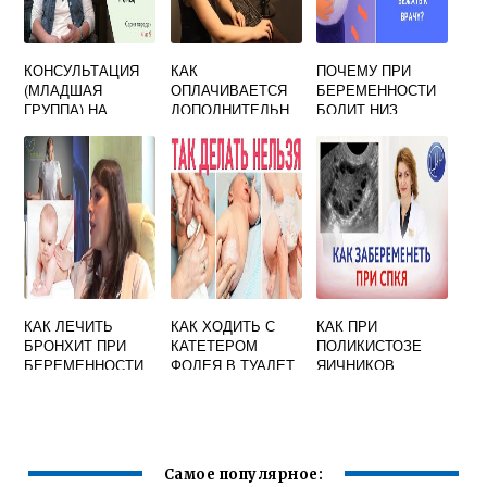
КОНСУЛЬТАЦИЯ
КАК
ПОЧЕМУ ПРИ
(МЛАДШАЯ
ОПЛАЧИВАЕТСЯ
БЕРЕМЕННОСТИ
ГРУППА) НА
ДОПОЛНИТЕЛЬН
БОЛИТ НИЗ
ТЕМУ: ПОЧЕМУ
ЫЙ ОТПУСК ПО
ЖИВОТА И
РЕБЕНОК НЕ
БЕРЕМЕННОСТИ
ПОЯСНИЦА
ИГРАЕТ С
И РОДАМ 16 ДНЕЙ
ДЕТЬМИ В
ДЕТСКОМ САДУ.
КАК ЛЕЧИТЬ
КАК ХОДИТЬ С
КАК ПРИ
БРОНХИТ ПРИ
КАТЕТЕРОМ
ПОЛИКИСТОЗЕ
БЕРЕМЕННОСТИ
ФОЛЕЯ В ТУАЛЕТ
ЯИЧНИКОВ
ПРИ
ЗАБЕРЕМЕНЕТЬ
БЕРЕМЕННОСТИ
Самое популярное: