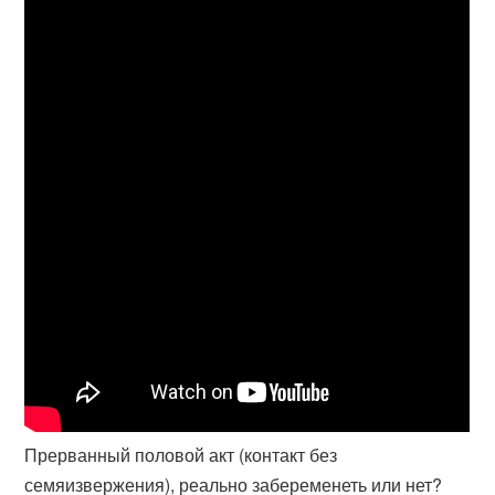
Прерванный половой акт (контакт без
семяизвержения), реально забеременеть или нет?