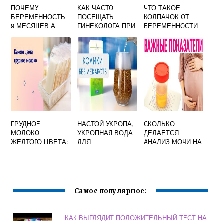
ПОЧЕМУ
КАК ЧАСТО
ЧТО ТАКОЕ
БЕРЕМЕННОСТЬ
ПОСЕЩАТЬ
КОЛПАЧОК ОТ
9 МЕСЯЦЕВ А
ГИНЕКОЛОГА ПРИ
БЕРЕМЕННОСТИ
ХОДЯТ 40
БЕРЕМЕННОСТИ
НЕДЕЛЬ
ГРУДНОЕ
НАСТОЙ УКРОПА,
СКОЛЬКО
МОЛОКО
УКРОПНАЯ ВОДА
ДЕЛАЕТСЯ
ЖЕЛТОГО ЦВЕТА:
ДЛЯ
АНАЛИЗ МОЧИ НА
ЧТО ЭТО ЗНАЧИТ,
НОВОРОЖДЕННЫ
БАК ПОСЕВ ПРИ
НОРМАЛЬНО ЛИ
Х ОТ КОЛИКОВ
БЕРЕМЕННОСТИ
ЭТО?
ОТЗЫВЫ, ЦЕНА
Самое популярное:
КАК ВЫГЛЯДИТ ПОЛОЖИТЕЛЬНЫЙ ТЕСТ НА