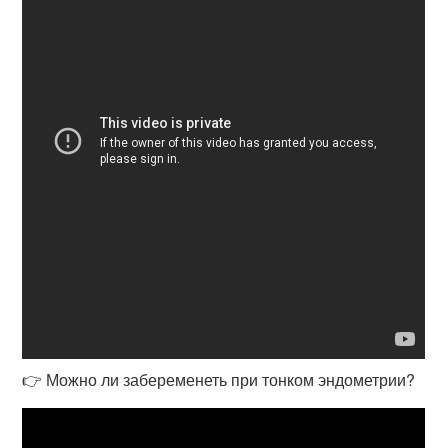
👉 Можно ли забеременеть при тонком эндометрии?