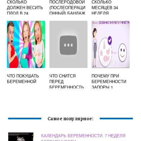
СКОЛЬКО
ПОСЛЕРОДОВОЙ
СКОЛЬКО
ДОЛЖЕН ВЕСИТЬ
(ПОСЛЕОПЕРАЦИ
МЕСЯЦЕВ 34
ПЛОД В 24
ОННЫЙ) БАНДАЖ
НЕДЕЛЯ
НЕДЕЛИ
ПОСЛЕ
БЕРЕМЕННОСТИ
БЕРЕМЕННОСТИ
КЕСАРЕВА
СЕЧЕНИЯ:
СКОЛЬКО И КАК
НОСИТЬ, КАКОЙ
ЛУЧШЕ?
ЧТО ПОКУШАТЬ
ЧТО СНИТСЯ
ПОЧЕМУ ПРИ
БЕРЕМЕННОЙ
ПЕРЕД
БЕРЕМЕННОСТИ
БЕРЕМЕННОСТЬ
ЗАПОРЫ 1
Ю
ТРИМЕСТР
Самое популярное:
КАЛЕНДАРЬ БЕРЕМЕННОСТИ. 7 НЕДЕЛЯ