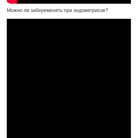
Можно ли забеременеть при эндометриозе?