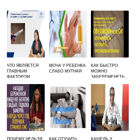
ЧТО ЯВЛЯЕТСЯ
МОЧА У РЕБЕНКА
КАК БЫСТРО
ГЛАВНЫМ
СЛАБО МУТНАЯ
МОЖНО
ФАКТОРОМ
ЗАБЕРЕМЕНЕТЬ
ОПРЕДЕЛЯЮЩИМ
ПОСЛЕ ОТМЕНЫ
СОГЛАСИЕ
ПРОТИВОЗАЧАТО
ЖЕНЩИНЫ НА
ЧНЫХ ТАБЛЕТОК
ИСКУССТВЕННОЕ
ПРЕРЫВАНИЕ
БЕРЕМЕННОСТИ
ПОЧЕМУ НЕЛЬЗЯ
КАК ОТУЧИТЬ
КАШЕЛЬ У