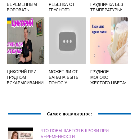
БЕРЕМЕННЫМ
РЕБЕНКА ОТ
ГРУДНИЧКА БЕЗ
ВОРОВАТЬ
ГРУДНОГО
ТЕМПЕРАТУРЫ:
ВСКАРМЛИВАНИЯ
ЧЕМ ЛЕЧИТЬ,
В 2 ГОДА БЕЗ
ЛЕЧЕНИЕ
ИСТЕРИКИ
СИЛЬНОГО,
ФОРУМ
МОКРОГО КАШЛЯ
ЦИКОРИЙ ПРИ
МОЖЕТ ЛИ ОТ
ГРУДНОЕ
ГРУДНОМ
БАНАНА БЫТЬ
МОЛОКО
ВСКАРМЛИВАНИИ
ПОНОС У
ЖЕЛТОГО ЦВЕТА:
МОЖНО ИЛИ НЕТ
ГРУДНИЧКА
ЧТО ЭТО ЗНАЧИТ,
НОРМАЛЬНО ЛИ
ЭТО?
Самое популярное:
ЧТО ПОВЫШАЕТСЯ В КРОВИ ПРИ
БЕРЕМЕННОСТИ