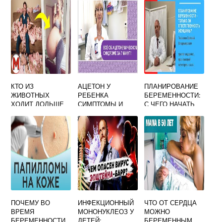
КТО ИЗ
АЦЕТОН У
ПЛАНИРОВАНИЕ
ЖИВОТНЫХ
РЕБЕНКА
БЕРЕМЕННОСТИ:
ХОДИТ ДОЛЬШЕ
СИМПТОМЫ И
С ЧЕГО НАЧАТЬ
ВСЕХ
ЛЕЧЕНИЕ
ЖЕНЩИНАМ И
БЕРЕМЕННЫМ
МУЖЧИНАМ
ПОЧЕМУ ВО
ИНФЕКЦИОННЫЙ
ЧТО ОТ СЕРДЦА
ВРЕМЯ
МОНОНУКЛЕОЗ У
МОЖНО
БЕРЕМЕННОСТИ
ДЕТЕЙ:
БЕРЕМЕННЫМ