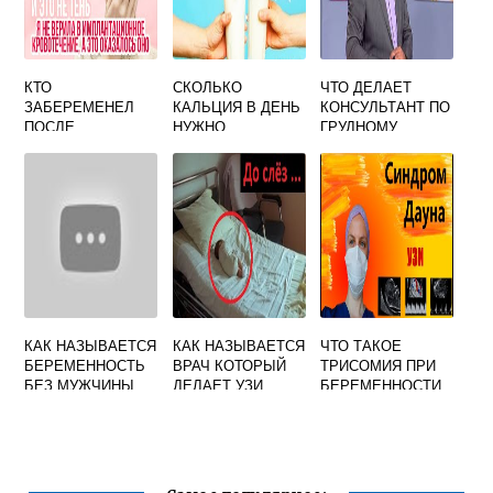
КТО
СКОЛЬКО
ЧТО ДЕЛАЕТ
ЗАБЕРЕМЕНЕЛ
КАЛЬЦИЯ В ДЕНЬ
КОНСУЛЬТАНТ ПО
ПОСЛЕ
НУЖНО
ГРУДНОМУ
ОВУЛЯЦИИ
КОРМЯЩЕЙ
ВСКАРМЛИВАНИ
ФОРУМ
МАМЕ
Ю
КАК НАЗЫВАЕТСЯ
КАК НАЗЫВАЕТСЯ
ЧТО ТАКОЕ
БЕРЕМЕННОСТЬ
ВРАЧ КОТОРЫЙ
ТРИСОМИЯ ПРИ
БЕЗ МУЖЧИНЫ
ДЕЛАЕТ УЗИ
БЕРЕМЕННОСТИ
БЕРЕМЕННЫМ
21