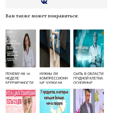
Вам также может понравиться:
ПОЧЕМУ НА 14
НУЖНЫ ЛИ
СЫПЬ В ОБЛАСТИ
НЕДЕЛЕ
КОМПРЕССИОНН
ГРУДНОЙ КЛЕТКИ:
БЕРЕМЕННОСТИ
ЫЕ ЧУЛКИ НА
ОСНОВНЫЕ
НЕТ ЖИВОТА
РОДЫ, КАК
ВИДЫ, ПРИЧИНЫ
ВЫБРАТЬ
И МЕТОДЫ
РАЗМЕР, КАК
ЛЕЧЕНИЯ
ОДЕТЬ И КОГДА
СНИМАТЬ?