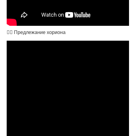
👩‍⚕️ Предлежание хориона