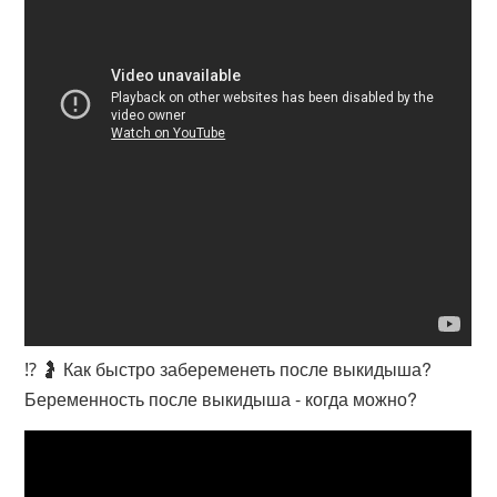
⁉️ 🤰 Как быстро забеременеть после выкидыша?
Беременность после выкидыша - когда можно?