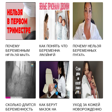
ВЫЗЫВАЮЩЕГО
МЕСЯЦА НА
КАШЕЛЬ ПРИ
ГРУДНОМ
БЕРЕМЕННОСТИ
ВСКАРМЛИВАНИИ
ТАБЛИЦА
РЕБЕНОК
ПОЧЕМУ
КАК ПОНЯТЬ ЧТО
ПОЧЕМУ НЕЛЬЗЯ
БЕРЕМЕННЫМ
БЕРЕМЕННА
БЕРЕМЕННЫХ
НЕЛЬЗЯ МЫТЬ
ДВОЙНЕЙ
ПУГАТЬ
ОКНА
СКОЛЬКО ДЛИТСЯ
КАК БЕРУТ
УХОД ЗА КОЖЕЙ
БЕРЕМЕННОСТЬ
МАЗОК НА
НОВОРОЖДЕННО