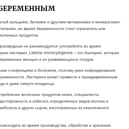
 БЕРЕМЕННЫМ
гатый кальцием, белками и другими витаминами и минералами.
питанию, во время беременности стоит ограничить или
молочных продуктов.
производные не рекомендуется употреблять во время
ии листерии. Listeria monocytogenes – это бактерия, которая
беременных женщин и их развивающихся плодов.
ми к инфекциям и болезням, поэтому риск инфицирования
беременности. Листериоз может привести к преждевременным
да и даже смерти младенца.
требление молочных продуктов низок, специалисты
сторожность и избегать определенных видов молока и
камбозола и других сыров, изготовленных из некипяченого
оисходить во время производства, обработки и хранения.