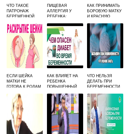
ЧТО ТАКОЕ
ПИЩЕВАЯ
КАК ПРИНИМАТЬ
ПАТРОНАЖ
АЛЛЕРГИЯ У
БОРОВУЮ МАТКУ
БЕРЕМЕННОЙ
РЕБЕНКА:
И КРАСНУЮ
СИМПТОМЫ,
ЩЕТКУ ЧТОБЫ
ЛЕЧЕНИЕ, ФОТО
ЗАБЕРЕМЕНЕТЬ
ЕСЛИ ШЕЙКА
КАК ВЛИЯЕТ НА
ЧТО НЕЛЬЗЯ
МАТКИ НЕ
РЕБЕНКА
ДЕЛАТЬ ПРИ
ГОТОВА К РОДАМ
ПОВЫШЕННЫЙ
БЕРЕМЕННОСТИ
САХАР ПРИ
НА РАННИХ
БЕРЕМЕННОСТИ
СРОКАХ