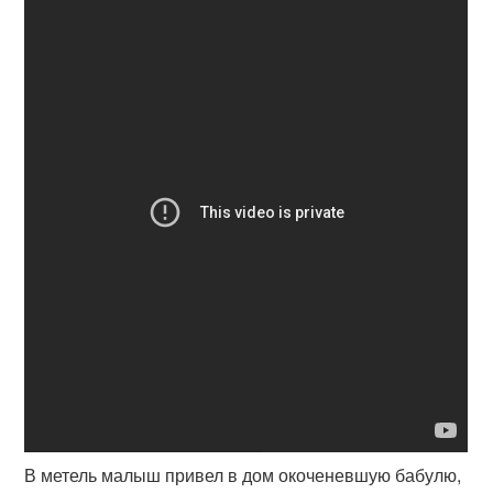
В метель малыш привел в дом окоченевшую бабулю,