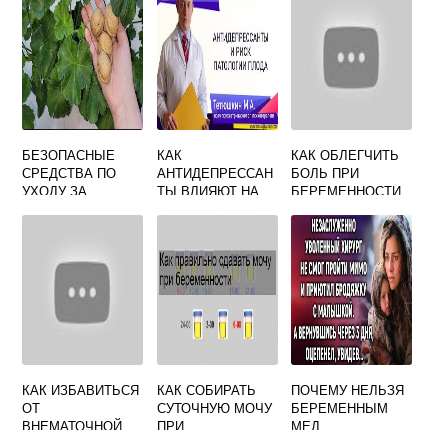
САМЫХ
ПОПУЛЯРНЫХ
ПРИСЫПОК
БЕЗОПАСНЫЕ
КАК
КАК ОБЛЕГЧИТЬ
СРЕДСТВА ПО
АНТИДЕПРЕССАН
БОЛЬ ПРИ
УХОДУ ЗА
ТЫ ВЛИЯЮТ НА
БЕРЕМЕННОСТИ
ДЕТЬМИ, ЧИТАТЬ,
БЕРЕМЕННОСТЬ
В ПОЯСНИЦЕ
СКАЧАТЬ
КАК ИЗБАВИТЬСЯ
КАК СОБИРАТЬ
ПОЧЕМУ НЕЛЬЗЯ
ОТ
СУТОЧНУЮ МОЧУ
БЕРЕМЕННЫМ
ВНЕМАТОЧНОЙ
ПРИ
МЕД
БЕРЕМЕННОСТИ
БЕРЕМЕННОСТИ