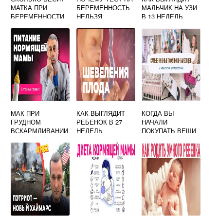
МАТКА ПРИ
БЕРЕМЕННОСТЬ
МАЛЬЧИК НА УЗИ
БЕРЕМЕННОСТИ
НЕЛЬЗЯ
В 13 НЕДЕЛЬ
ОЦЕНИВАТЬ
БЕРЕМЕННОСТИ
ПОСЛЕ 10 МИНУТ
МАК ПРИ
КАК ВЫГЛЯДИТ
КОГДА ВЫ
ГРУДНОМ
РЕБЕНОК В 27
НАЧАЛИ
ВСКАРМЛИВАНИИ
НЕДЕЛЬ
ПОКУПАТЬ ВЕЩИ
: МОЖНО ЛИ
БЕРЕМЕННОСТИ
ДЛЯ
ЕСТЬ ВО ВРЕМЯ
НОВОРОЖДЕННО
ЛАКТАЦИИ?
ГО ПРИ
БЕРЕМЕННОСТИ
ФОРУМ