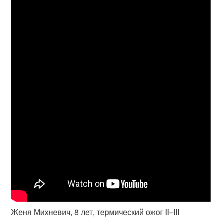
Женя Михневич, 8 лет, термический ожог II–III