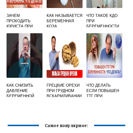
ЗАЧЕМ
КАК НАЗЫВАЕТСЯ
ЧТО ТАКОЕ КДО
ПРОХОДИТЬ
БЕРЕМЕННАЯ
ПРИ
ЮРИСТА ПРИ
КОЗА
БЕРЕМЕННОСТИ
БЕРЕМЕННОСТИ
В ЖЕНСКОЙ
КОНСУЛЬТАЦИИ
КАК СНИЗИТЬ
ГРЕЦКИЕ ОРЕХИ
ЧТО ДЕЛАТЬ
ДАВЛЕНИЕ
ПРИ ГРУДНОМ
ЕСЛИ ПОВЫШЕН
БЕРЕМЕННОЙ
ВСКАРМЛИВАНИИ
ТТГ ПРИ
БЕЗ ЛЕКАРСТВ
: МОЖНО
БЕРЕМЕННОСТИ
ГРЕЦКИЕ ОРЕХИ
ПРИ ГВ И
ЛАКТАЦИИ
Самое популярное: