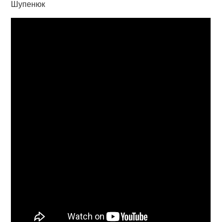
Шупенюк