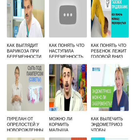
КАК ВЫГЛЯДИТ
КАК ПОНЯТЬ ЧТО
КАК ПОНЯТЬ ЧТО
ВАРИКОЗА ПРИ
НАСТУПИЛА
РЕБЕНОК ЛЕЖИТ
БЕРЕМЕННОСТИ
БЕРЕМЕННОСТЬ
ГОЛОВОЙ ВНИЗ
ДО ЗАДЕРЖКИ
ПРИ
МЕСЯЧНЫХ ПО
БЕРЕМЕННОСТИ
ВЫДЕЛЕНИЯМ
ПУРЕЛАН ОТ
МОЖНО ЛИ
КАК ВЫЛЕЧИТЬ
ОПРЕЛОСТЕЙ У
КОРМИТЬ
ЭНДОМЕТРИОЗ
НОВОРОЖДЕННЫ
МАЛЫША
ЧТОБЫ
Х
ГРУДЬЮ, ЕСЛИ
ЗАБЕРЕМЕНЕТЬ