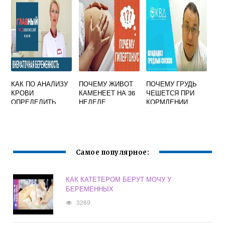
КОРМЯЩАЯ
МАМА
ЗАБОЛЕЛА?
КАК ПО АНАЛИЗУ
ПОЧЕМУ ЖИВОТ
ПОЧЕМУ ГРУДЬ
КРОВИ
КАМЕНЕЕТ НА 36
ЧЕШЕТСЯ ПРИ
ОПРЕДЕЛИТЬ
НЕДЕЛЕ
КОРМЛЕНИИ
БЕРЕМЕННОСТЬ
БЕРЕМЕННОСТИ
НА РАННИХ
СРОКАХ ОБЩЕМУ
БЕЗ ХГЧ
Самое популярное:
КАК КАТЕТЕРОМ БЕРУТ МОЧУ У
БЕРЕМЕННЫХ
3269