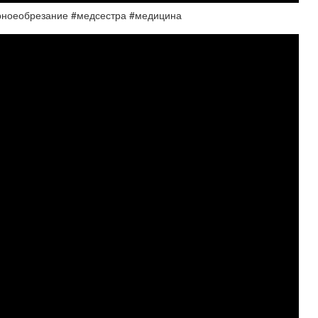
ерноеобрезание #медсестра #медицина