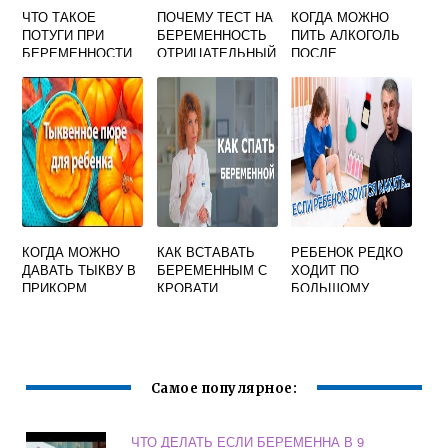
ЧТО ТАКОЕ
ПОЧЕМУ ТЕСТ НА
КОГДА МОЖНО
ПОТУГИ ПРИ
БЕРЕМЕННОСТЬ
ПИТЬ АЛКОГОЛЬ
БЕРЕМЕННОСТИ
ОТРИЦАТЕЛЬНЫЙ
ПОСЛЕ
А ХГЧ
МЕДИКАМЕНТОЗН
ПОЛОЖИТЕЛЬНЫ
ОГО
Й
ПРЕРЫВАНИЯ
БЕРЕМЕННОСТИ
КОГДА МОЖНО
КАК ВСТАВАТЬ
РЕБЕНОК РЕДКО
ДАВАТЬ ТЫКВУ В
БЕРЕМЕННЫМ С
ХОДИТ ПО
ПРИКОРМ
КРОВАТИ
БОЛЬШОМУ
ГРУДНИЧКУ
ПРАВИЛЬНО
Самое популярное:
ЧТО ДЕЛАТЬ ЕСЛИ БЕРЕМЕННА В 9