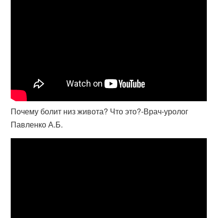
Почему болит низ живота? Что это?-Врач-уролог
Павленко А.Б.