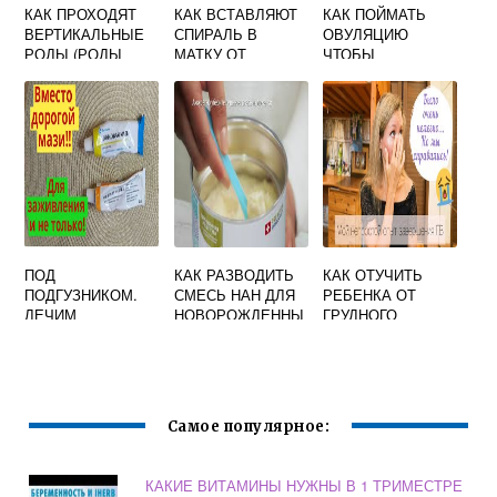
КАК ПРОХОДЯТ
КАК ВСТАВЛЯЮТ
КАК ПОЙМАТЬ
ВЕРТИКАЛЬНЫЕ
СПИРАЛЬ В
ОВУЛЯЦИЮ
РОДЫ (РОДЫ
МАТКУ ОТ
ЧТОБЫ
СТОЯ):
БЕРЕМЕННОСТИ
ЗАБЕРЕМЕНЕТЬ
НЕДОСТАТКИ И
ПРЕИМУЩЕСТВА.
ПОД
КАК РАЗВОДИТЬ
КАК ОТУЧИТЬ
ПОДГУЗНИКОМ.
СМЕСЬ НАН ДЛЯ
РЕБЕНКА ОТ
ЛЕЧИМ
НОВОРОЖДЕННЫ
ГРУДНОГО
ПЕЛЁНОЧНЫЙ
Х
ВСКАРМЛИВАНИЯ
ДЕРМАТИТ |
ФОРУМ В 1 ГОД
ЗДОРОВЬЕ
РЕБЕНКА |
ЗДОРОВЬЕ
Самое популярное:
КАКИЕ ВИТАМИНЫ НУЖНЫ В 1 ТРИМЕСТРЕ