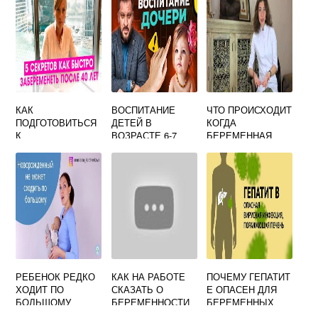
КАК
ВОСПИТАНИЕ
ЧТО ПРОИСХОДИТ
ПОДГОТОВИТЬСЯ
ДЕТЕЙ В
КОГДА
К
ВОЗРАСТЕ 6-7
БЕРЕМЕННАЯ
БЕРЕМЕННОСТИ
ЛЕТ. КРИЗИС
КУРИТ С
ПОСЛЕ 40
ВОЗРАСТА,
РЕБЕНКОМ
ОСОБЕННОСТИ.
СОВЕТЫ
РОДИТЕЛЯМ.
РЕБЕНОК РЕДКО
КАК НА РАБОТЕ
ПОЧЕМУ ГЕПАТИТ
ХОДИТ ПО
СКАЗАТЬ О
Е ОПАСЕН ДЛЯ
БОЛЬШОМУ
БЕРЕМЕННОСТИ
БЕРЕМЕННЫХ