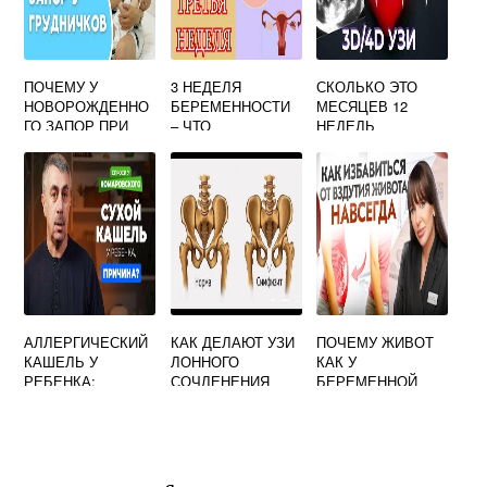
ПОЧЕМУ У
3 НЕДЕЛЯ
СКОЛЬКО ЭТО
НОВОРОЖДЕННО
БЕРЕМЕННОСТИ
МЕСЯЦЕВ 12
ГО ЗАПОР ПРИ
– ЧТО
НЕДЕЛЬ
ГРУДНОМ
ПРОИСХОДИТ?
БЕРЕМЕННОСТИ
ВСКАРМЛИВАНИИ
ОЩУЩЕНИЯ,
РАЗМЕР ПЛОДА
АЛЛЕРГИЧЕСКИЙ
КАК ДЕЛАЮТ УЗИ
ПОЧЕМУ ЖИВОТ
КАШЕЛЬ У
ЛОННОГО
КАК У
РЕБЕНКА:
СОЧЛЕНЕНИЯ
БЕРЕМЕННОЙ
СИМПТОМЫ И
ПРИ
ЛЕЧЕНИЕ,
БЕРЕМЕННОСТИ
ОТЗЫВЫ, ВИДЕО