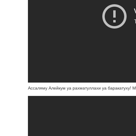
Ассаляму Алейкум уа рахматуллахи уа баракатуху! М